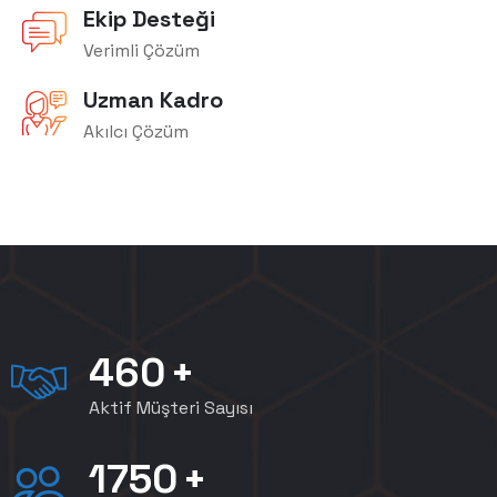
Ekip Desteği
Verimli Çözüm
Uzman Kadro
Akılcı Çözüm
460
+
Aktif Müşteri Sayısı
1750
+